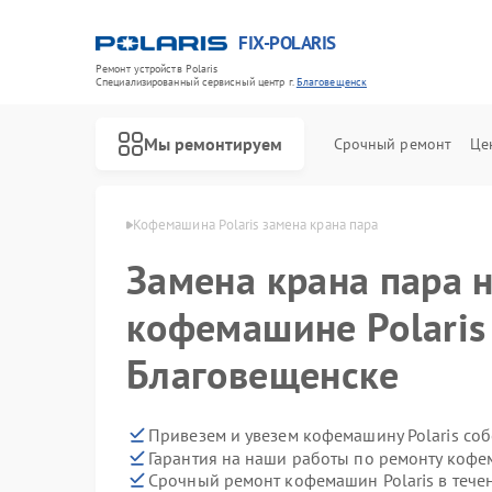
FIX-POLARIS
Ремонт устройств Polaris
Специализированный cервисный центр г.
Благовещенск
Мы ремонтируем
Срочный ремонт
Це
ris в Благовещенске
Кофемашина Polaris замена крана пара
Замена крана пара 
кофемашине Polaris
Благовещенске
Привезем и увезем кофемашину Polaris со
Гарантия на наши работы по ремонту кофе
Срочный ремонт кофемашин Polaris в тече
Ремонт водонагревателей Polaris
Ремонт микроволновых печей Polaris
Ремонт роботов-пылесосов Polaris
Ремонт увлажнителей воздуха Polaris
Ремонт вертикальных пылесосов Polaris
Ремонт планетарных миксеров Polaris