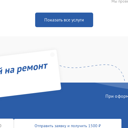
Мы прове
Показать все услуги
й на ремонт
При оформл
Отправить заявку и получить 1500 ₽