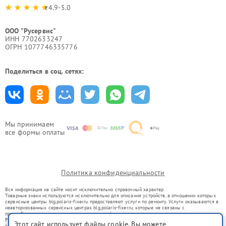
4.9-5.0
ООО "Русервис"
ИНН 7702633247
ОГРН 1077746335776
Поделиться в соц. сетях:
Мы принимаем
все формы оплаты
Политика конфиденциальности
Вся информация на сайте носит исключительно справочный характер.
Товарные знаки используются исключительно для описания устройств, в отношении которых
сервисные центры blg.polaris-fixer.ru предоставляют услуги по ремонту. Услуги оказываются в
неавторизованных сервисных центрах blg.polaris-fixer.ru, которые не связаны с
правообладателями товарных знаков или их официальными представителями.
Ремонт осуществляется для устройств, уже введенных в гражданский оборот в соответствии
Этот сайт использует файлы cookie. Вы можете
со статьей 1487 ГК РФ.