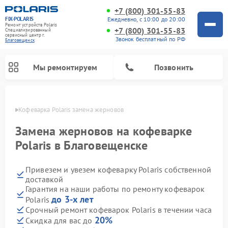
+7 (800) 301-55-83
FIX-POLARIS
Ежедневно, с 10:00 до 20:00
Ремонт устройств Polaris
+7 (800) 301-55-83
Специализированный
cервисный центр г.
Звонок бесплатный по РФ
Благовещенск
Мы ремонтируем
Позвонить
енске
Кофеварка Polaris замена жерновов
Замена жерновов на кофеварке
Polaris в Благовещенске
Привезем и увезем кофеварку Polaris собственной
доставкой
Гарантия на наши работы по ремонту кофеварок
до 3-х лет
Polaris
Ремонт водонагревателей Polaris
Ремонт микроволновых печей Polaris
Ремонт увлажнителей воздуха Polaris
Ремонт вертикальных пылесосов Polaris
Ремонт роботов-пылесосов Polaris
Ремонт планетарных миксеров Polaris
Срочный ремонт кофеварок Polaris в течении часа
20%
Скидка для вас до