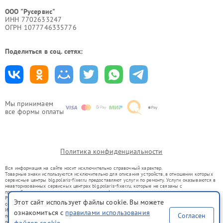
ООО "Русервис"
ИНН 7702633247
ОГРН 1077746335776
Поделиться в соц. сетях:
Мы принимаем
все формы оплаты
Политика конфиденциальности
Вся информация на сайте носит исключительно справочный характер.
Товарные знаки используются исключительно для описания устройств, в отношении которых
сервисные центры blg.polaris-fixer.ru предоставляют услуги по ремонту. Услуги оказываются в
неавторизованных сервисных центрах blg.polaris-fixer.ru, которые не связаны с
правообладателями товарных знаков или их официальными представителями.
Ремонт осуществляется для устройств, уже введенных в гражданский оборот в соответствии
Этот сайт использует файлы cookie. Вы можете
со статьей 1487 ГК РФ.
Использование товарных знаков не преследует цели индивидуализации услуг или введения
ознакомиться с
правилами использования
Согласен
потребителей в заблуждение, а служит для информирования о предоставляемых услугах по
ремонту техники указанных брендов.