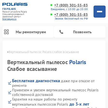
+7 (800) 301-55-83
FIX-POLARIS
Ежедневно, с 10:00 до 20:00
Ремонт устройств Polaris
+7 (800) 301-55-83
Специализированный
cервисный центр г.
Звонок бесплатный по РФ
Благовещенск
Мы ремонтируем
Позвонить
енске
Вертикальный пылесос Polaris слабое всасывание
Вертикальный пылесос
Polaris
Слабое всасывание
Бесплатная диагностика
даже при отказе от
ремонта
Привезем и увезем вертикальный пылесос Polaris
собственной доставкой
Ремонт водонагревателей Polaris
Ремонт микроволновых печей Polaris
Ремонт увлажнителей воздуха Polaris
Ремонт роботов-пылесосов Polaris
Ремонт планетарных миксеров Polaris
Гарантия на наши работы по ремонту
до 3-х лет
вертикальных пылесосов Polaris