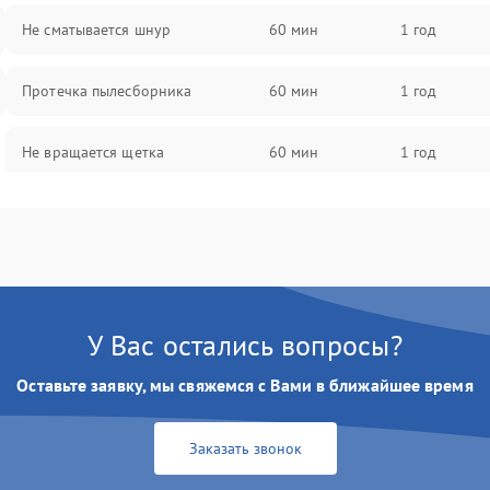
Не сматывается шнур
60 мин
1 год
Протечка пылесборника
60 мин
1 год
Не вращается щетка
60 мин
1 год
Шум при работе
60 мин
1 год
Поломка контейнера для пыли
60 мин
1 год
Плохая уборка шерсти или волос
60 мин
1 год
У Вас остались вопросы?
Оставьте заявку, мы свяжемся с Вами в ближайшее время
Заказать звонок