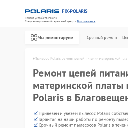
FIX-POLARIS
Ремонт устройств Polaris
Специализированный cервисный центр г.
Благовещенск
Мы ремонтируем
Срочный ремонт
Це
ris в Благовещенске
Пылесос Polaris ремонт цепей питания материнской пла
Ремонт цепей питан
материнской платы 
Polaris в Благовеще
Привезем и увезем пылесос Polaris собств
Гарантия на наши работы по ремонту пылес
Срочный ремонт пылесосов Polaris в течен
Ремонт водонагревателей Polaris
Ремонт микроволновых печей Polaris
Ремонт роботов-пылесосов Polaris
Ремонт увлажнителей воздуха Polaris
Ремонт вертикальных пылесосов Polaris
Ремонт планетарных миксеров Polaris