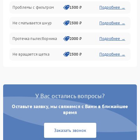
Проблемы с фильтром
1500 ₽
Подробнее →
Не сматывается шнур
2500 ₽
Подробнее →
Протечка пылесборника
2000 ₽
Подробнее →
Не вращается щетка
2500 ₽
Подробнее →
Шум при работе
2500 ₽
Подробнее →
Поломка контейнера для
1500 ₽
Подробнее →
пыли
У Вас остались вопросы?
Оставьте заявку, мы свяжемся с Вами в ближайшее
Плохая уборка шерсти
2400 ₽
Подробнее →
или волос
время
Заказать звонок