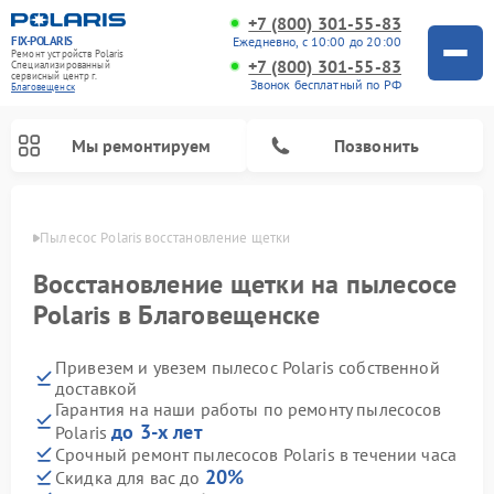
+7 (800) 301-55-83
FIX-POLARIS
Ежедневно, с 10:00 до 20:00
Ремонт устройств Polaris
+7 (800) 301-55-83
Специализированный
cервисный центр г.
Звонок бесплатный по РФ
Благовещенск
Мы ремонтируем
Позвонить
енске
Пылесос Polaris восстановление щетки
Восстановление щетки на пылесосе
Polaris в Благовещенске
Привезем и увезем пылесос Polaris собственной
доставкой
Гарантия на наши работы по ремонту пылесосов
до 3-х лет
Polaris
Ремонт водонагревателей Polaris
Ремонт микроволновых печей Polaris
Ремонт увлажнителей воздуха Polaris
Ремонт вертикальных пылесосов Polaris
Ремонт роботов-пылесосов Polaris
Ремонт планетарных миксеров Polaris
Срочный ремонт пылесосов Polaris в течении часа
20%
Скидка для вас до