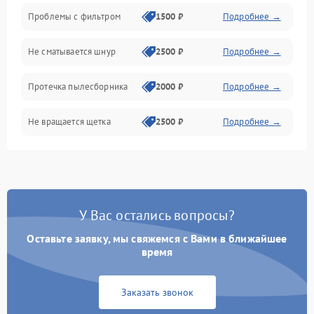
Проблемы с фильтром
1500 ₽
Подробнее →
Не сматывается шнур
2500 ₽
Подробнее →
Протечка пылесборника
2000 ₽
Подробнее →
Не вращается щетка
2500 ₽
Подробнее →
Шум при работе
2500 ₽
Подробнее →
Поломка контейнера для
1500 ₽
Подробнее →
пыли
У Вас остались вопросы?
Оставьте заявку, мы свяжемся с Вами в ближайшее
Плохая уборка шерсти
2400 ₽
Подробнее →
или волос
время
Заказать звонок