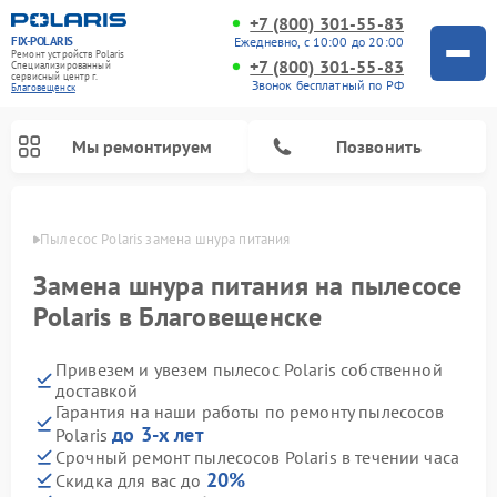
+7 (800) 301-55-83
FIX-POLARIS
Ежедневно, с 10:00 до 20:00
Ремонт устройств Polaris
+7 (800) 301-55-83
Специализированный
cервисный центр г.
Звонок бесплатный по РФ
Благовещенск
Мы ремонтируем
Позвонить
енске
Пылесос Polaris замена шнура питания
Замена шнура питания на пылесосе
Polaris в Благовещенске
Привезем и увезем пылесос Polaris собственной
доставкой
Гарантия на наши работы по ремонту пылесосов
до 3-х лет
Polaris
Ремонт водонагревателей Polaris
Ремонт микроволновых печей Polaris
Ремонт увлажнителей воздуха Polaris
Ремонт вертикальных пылесосов Polaris
Ремонт роботов-пылесосов Polaris
Ремонт планетарных миксеров Polaris
Срочный ремонт пылесосов Polaris в течении часа
20%
Скидка для вас до