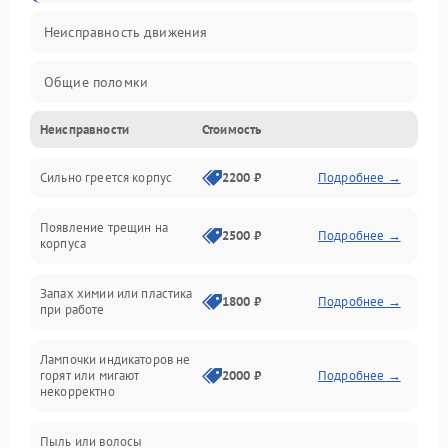
Неисправность движения
Общие поломки
Неисправности
Стоимость
Неисправность датчиков
Сильно греется корпус
2200 ₽
Подробнее →
Неисправность программного обеспечения
Появление трещин на
Проблемы с сигналом
2500 ₽
Подробнее →
корпуса
Неисправность резервуаров и систем подачи воды
Запах химии или пластика
1800 ₽
Подробнее →
при работе
Проблемы с механикой
Лампочки индикаторов не
горят или мигают
2000 ₽
Подробнее →
Батарея
некорректно
Режим работы
Пыль или волосы