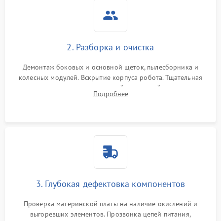
2. Разборка и очистка
Демонтаж боковых и основной щеток, пылесборника и
колесных модулей. Вскрытие корпуса робота. Тщательная
очистка внутренних полостей, шестерней и плат от
Подробнее
скопившейся пыли, волос и шерсти животных с
использованием сжатого воздуха и щеток.
3. Глубокая дефектовка компонентов
Проверка материнской платы на наличие окислений и
выгоревших элементов. Прозвонка цепей питания,