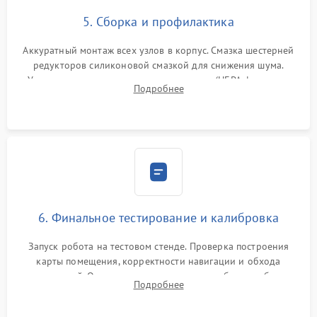
5. Сборка и профилактика
Аккуратный монтаж всех узлов в корпус. Смазка шестерней
редукторов силиконовой смазкой для снижения шума.
Установка новых расходных материалов (HEPA-фильтров,
Подробнее
микрофибры, щеток). Надежная фиксация разъемов и
проверка герметичности водяного контура.
6. Финальное тестирование и калибровка
Запуск робота на тестовом стенде. Проверка построения
карты помещения, корректности навигации и обхода
препятствий. Оценка силы всасывания и работы турбины.
Подробнее
Тестирование автоматического возврата на док-станцию и
процесса зарядки.