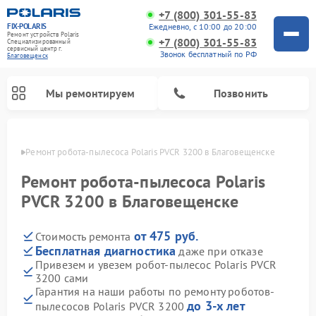
+7 (800) 301-55-83
FIX-POLARIS
Ежедневно, с 10:00 до 20:00
Ремонт устройств Polaris
+7 (800) 301-55-83
Специализированный
cервисный центр г.
Звонок бесплатный по РФ
Благовещенск
Мы ремонтируем
Позвонить
енске
Ремонт робота-пылесоса Polaris PVCR 3200 в Благовещенске
Ремонт робота-пылесоса Polaris
PVCR 3200 в Благовещенске
от 475 руб.
Стоимость ремонта
Бесплатная диагностика
даже при отказе
Привезем и увезем робот-пылесос Polaris PVCR
3200 сами
Ремонт вертикальных пылесосов Polaris
Ремонт водонагревателей Polaris
Ремонт микроволновых печей Polaris
Ремонт увлажнителей воздуха Polaris
Ремонт планетарных миксеров Polaris
Гарантия на наши работы по ремонту роботов-
до 3-х лет
пылесосов Polaris PVCR 3200