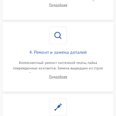
тестирование приводных моторов колес и турбины
Подробнее
всасывания. Оценка состояния оптических и инфракрасных
датчиков, а также механизма лазерного дальномера.
4. Ремонт и замена деталей
Компонентный ремонт системной платы, пайка
поврежденных контактов. Замена вышедших из строя
двигателей, изношенного аккумулятора, неисправного
Подробнее
лидара или помпы подачи воды. Восстановление шлейфов и
устранение последствий попадания влаги.