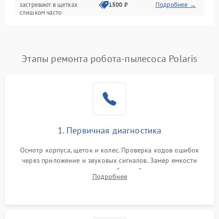
застревают в щетках
1500 ₽
Подробнее →
слишком часто
Программные сбои
Этапы ремонта робота-пылесоса Polaris
1. Первичная диагностика
Осмотр корпуса, щеток и колес. Проверка кодов ошибок
через приложение и звуковых сигналов. Замер емкости
аккумулятора и тестирование базовой станции зарядки.
Подробнее
Оценка работы лидара, бампера и датчиков падения для
локализации неисправности.