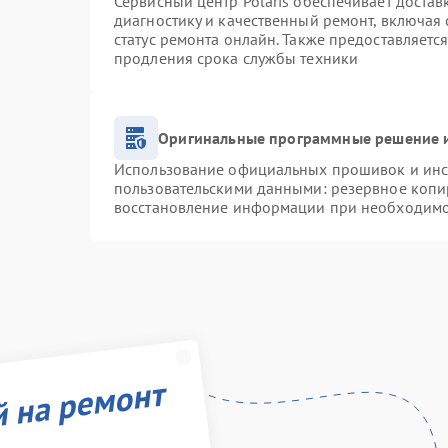
Сервисный центр Polaris обеспечивает достав
диагностику и качественный ремонт, включая 
статус ремонта онлайн. Также предоставляетс
продления срока службы техники
Оригинальные программные решение и
Использование официальных прошивок и инст
пользовательскими данными: резервное копи
восстановление информации при необходим
й на ремонт