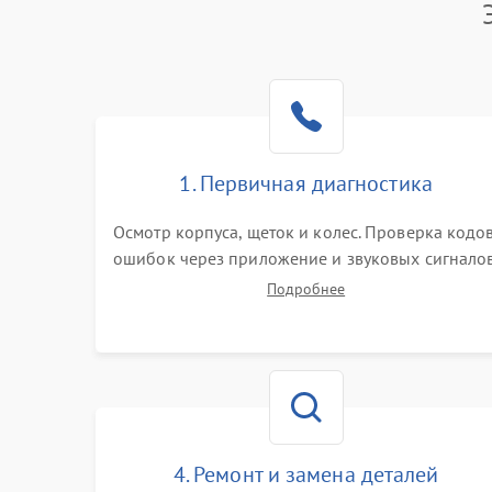
Батарея
Режим работы
Программные сбои
1. Первичная диагностика
Осмотр корпуса, щеток и колес. Проверка кодо
ошибок через приложение и звуковых сигналов
Замер емкости аккумулятора и тестирование
Подробнее
базовой станции зарядки. Оценка работы
лидара, бампера и датчиков падения для
локализации неисправности.
4. Ремонт и замена деталей