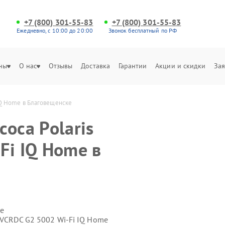
+7 (800) 301-55-83
+7 (800) 301-55-83
Ежедневно, с 10:00 до 20:00
Звонок бесплатный по РФ
ны
О нас
Отзывы
Доставка
Гарантии
Акции и скидки
Зая
IQ Home в Благовещенске
оса Polaris
Fi IQ Home в
е
PVCRDC G2 5002 Wi-Fi IQ Home