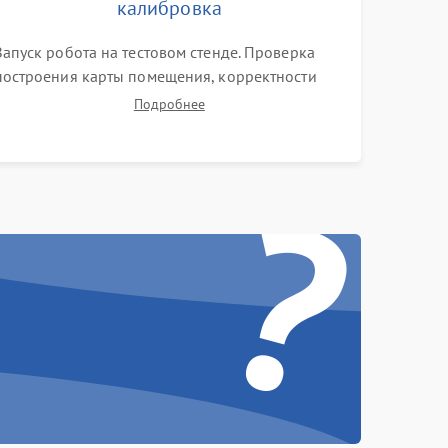
калибровка
Запуск робота на тестовом стенде. Проверка
построения карты помещения, корректности
навигации и обхода препятствий. Оценка силы
Подробнее
всасывания и работы турбины. Тестирование
автоматического возврата на док-станцию и
?
процесса зарядки.