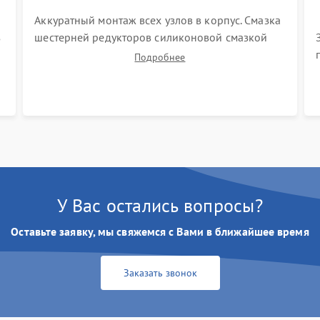
Аккуратный монтаж всех узлов в корпус. Смазка
з
шестерней редукторов силиконовой смазкой
для снижения шума. Установка новых
Подробнее
расходных материалов (HEPA-фильтров,
микрофибры, щеток). Надежная фиксация
разъемов и проверка герметичности водяного
контура.
У Вас остались вопросы?
Оставьте заявку, мы свяжемся с Вами в ближайшее время
Заказать звонок