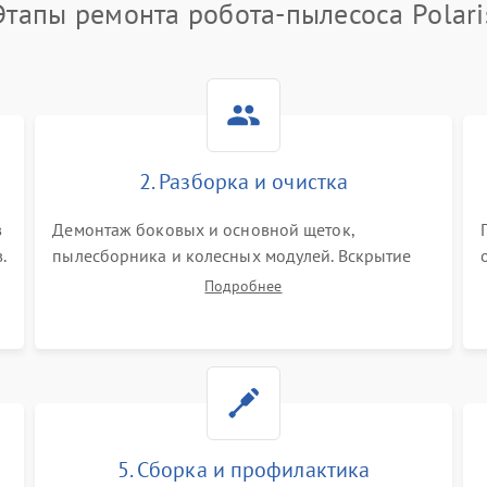
Этапы ремонта робота-пылесоса Polari
2. Разборка и очистка
в
Демонтаж боковых и основной щеток,
.
пылесборника и колесных модулей. Вскрытие
корпуса робота. Тщательная очистка внутренних
Подробнее
полостей, шестерней и плат от скопившейся
пыли, волос и шерсти животных с
использованием сжатого воздуха и щеток.
5. Сборка и профилактика