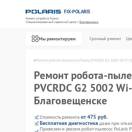
FIX-POLARIS
Ремонт устройств Polaris
Специализированный cервисный центр г.
Благовещенск
Мы ремонтируем
Срочный ремонт
Це
ris в Благовещенске
Ремонт робота-пылесоса Polaris PVCRDC G2 5002 Wi-Fi 
Ремонт робота-пылес
PVCRDC G2 5002 Wi-
Благовещенске
от 475 руб.
Стоимость ремонта
Бесплатная диагностика
даже при отказ
Привезем и увезем робот-пылесос Polaris 
Ремонт водонагревателей Polaris
Ремонт микроволновых печей Polaris
Ремонт увлажнителей воздуха Polaris
Ремонт вертикальных пылесосов Polaris
Ремонт планетарных миксеров Polaris