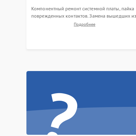
Компонентный ремонт системной платы, пайка
поврежденных контактов. Замена вышедших и
строя двигателей, изношенного аккумулятора,
Подробнее
неисправного лидара или помпы подачи воды.
Восстановление шлейфов и устранение
последствий попадания влаги.
?