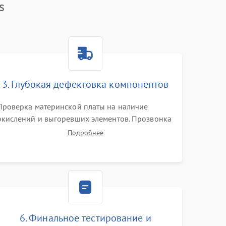
s
3. Глубокая дефектовка компонентов
Проверка материнской платы на наличие
окислений и выгоревших элементов. Прозвонка
цепей питания, тестирование приводных
Подробнее
моторов колес и турбины всасывания. Оценка
состояния оптических и инфракрасных
датчиков, а также механизма лазерного
дальномера.
6. Финальное тестирование и