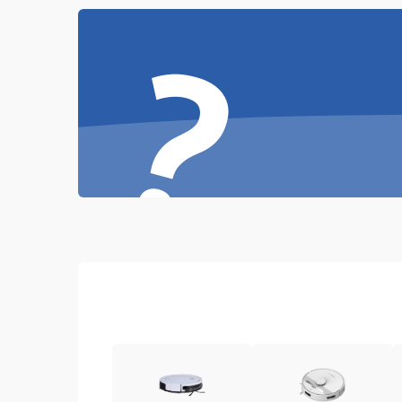
Проблемы с механикой
?
Батарея
Режим работы
Программные сбои