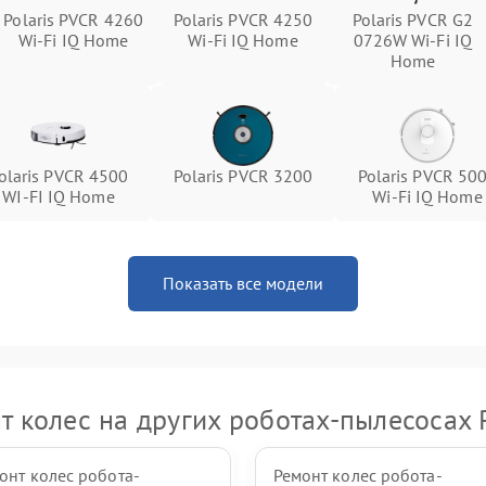
Polaris PVCR 4260
Polaris PVCR 4250
Polaris PVCR G2
Wi-Fi IQ Home
Wi-Fi IQ Home
0726W Wi-Fi IQ
Home
olaris PVCR 4500
Polaris PVCR 3200
Polaris PVCR 50
WI-FI IQ Home
Wi-Fi IQ Home
Показать все модели
т колес на других роботах-пылесосах P
онт колес робота-
Ремонт колес робота-