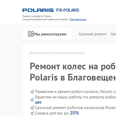
FIX-POLARIS
Ремонт устройств Polaris
Специализированный cервисный центр г.
Благовещенск
Мы ремонтируем
Срочный ремонт
Це
ris в Благовещенске
Робот-пылесос Polaris ремонт колес
Ремонт колес на ро
Polaris в Благовеще
Привезем и увезем робот-пылесос Polaris 
Гарантия на наши работы по ремонту робот
лет
Срочный ремонт роботов-пылесосов Polaris
20%
Скидка для вас до
Ремонт водонагревателей Polaris
Ремонт микроволновых печей Polaris
Ремонт увлажнителей воздуха Polaris
Ремонт вертикальных пылесосов Polaris
Ремонт планетарных миксеров Polaris