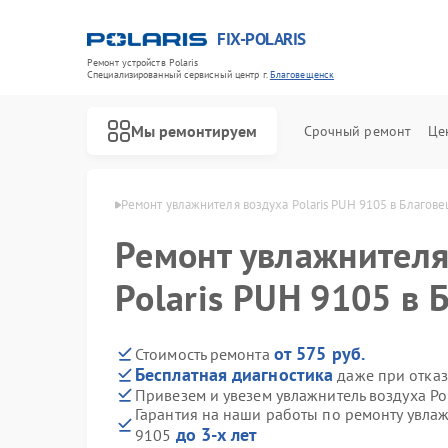
FIX-POLARIS
Ремонт устройств Polaris
Специализированный cервисный центр г.
Благовещенск
Мы ремонтируем
Срочный ремонт
Це
ris в Благовещенске
Ремонт увлажнителя воздуха Polaris PUH 9105 в Благов
Ремонт увлажнителя
Polaris PUH 9105 в
от 575 руб.
Стоимость ремонта
Бесплатная диагностика
даже при отказ
Привезем и увезем увлажнитель воздуха Po
Гарантия на наши работы по ремонту увлаж
до 3-х лет
9105
Ремонт водонагревателей Polaris
Ремонт микроволновых печей Polaris
Ремонт роботов-пылесосов Polaris
Ремонт вертикальных пылесосов Polaris
Ремонт планетарных миксеров Polaris