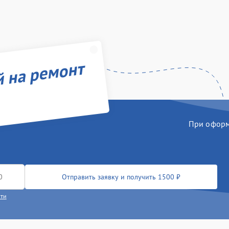
й на ремонт
При оформл
Отправить заявку и получить 1500 ₽
сти