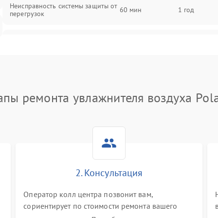
Неисправность системы защиты от
60 мин
1 год
перегрузок
Повреждение системы
60 мин
1 год
автоматического отключения
Поломка системы защиты от
60 мин
1 год
короткого замыкания
апы ремонта увлажнителя воздуха Pola
Неисправность системы защиты от
60 мин
1 год
перегрева
Повреждение системы защиты от
60 мин
1 год
перенапряжения
2. Консультация
Неисправность системы защиты от
60 мин
1 год
замыкания
Оператор колл центра позвонит вам,
сориентирует по стоимости ремонта вашего
Повреждение системы защиты от
увлажнителя воздуха а также ответит на все