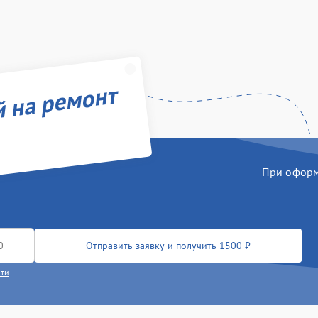
й на ремонт
При оформл
Отправить заявку и получить 1500 ₽
сти