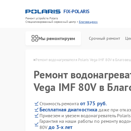
FIX-POLARIS
Ремонт устройств Polaris
Специализированный cервисный центр г.
Благовещенск
Мы ремонтируем
Срочный ремонт
Це
ris в Благовещенске
Ремонт водонагревателя Polaris Vega IMF 80V в Благове
Ремонт водонагреват
Vega IMF 80V в Бла
от 375 руб.
Стоимость ремонта
Бесплатная диагностика
даже при отказ
Привезем и увезем водонагреватель Polaris
Гарантия на наши работы по ремонту водон
до 3-х лет
80V
Ремонт микроволновых печей Polaris
Ремонт роботов-пылесосов Polaris
Ремонт увлажнителей воздуха Polaris
Ремонт вертикальных пылесосов Polaris
Ремонт планетарных миксеров Polaris