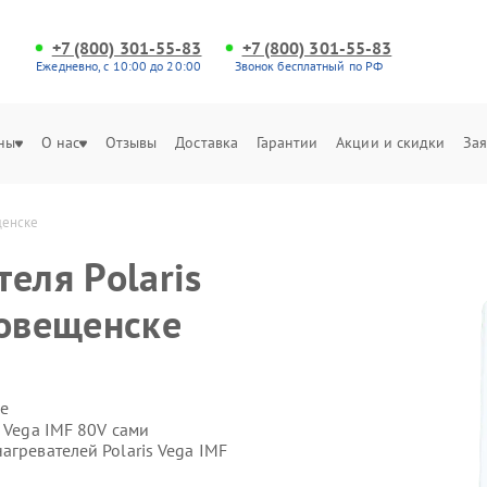
+7 (800) 301-55-83
+7 (800) 301-55-83
Ежедневно, с 10:00 до 20:00
Звонок бесплатный по РФ
ны
О нас
Отзывы
Доставка
Гарантии
Акции и скидки
Зая
щенске
еля Polaris
говещенске
е
 Vega IMF 80V сами
агревателей Polaris Vega IMF