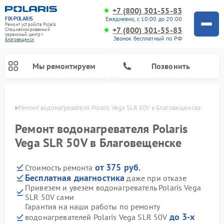
+7 (800) 301-55-83
FIX-POLARIS
Ежедневно, с 10:00 до 20:00
Ремонт устройств Polaris
+7 (800) 301-55-83
Специализированный
cервисный центр г.
Звонок бесплатный по РФ
Благовещенск
Мы ремонтируем
Позвонить
енске
Ремонт водонагревателя Polaris Vega SLR 50V в Благовещенске
Ремонт водонагревателя Polaris
Vega SLR 50V в Благовещенске
от 375 руб.
Стоимость ремонта
Бесплатная диагностика
даже при отказе
Привезем и увезем водонагреватель Polaris Vega
SLR 50V сами
Ремонт вертикальных пылесосов Polaris
Ремонт роботов-пылесосов Polaris
Ремонт микроволновых печей Polaris
Ремонт увлажнителей воздуха Polaris
Ремонт планетарных миксеров Polaris
Гарантия на наши работы по ремонту
до 3-х
водонагревателей Polaris Vega SLR 50V