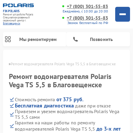
+7 (800) 301-55-83
FIX-POLARIS
Ежедневно, с 10:00 до 20:00
Ремонт устройств Polaris
+7 (800) 301-55-83
Специализированный
cервисный центр г.
Звонок бесплатный по РФ
Благовещенск
Мы ремонтируем
Позвонить
енске
Ремонт водонагревателя Polaris Vega TS 5,5 в Благовещенске
Ремонт водонагревателя Polaris
Vega TS 5,5 в Благовещенске
от 375 руб.
Стоимость ремонта
Бесплатная диагностика
даже при отказе
Привезем и увезем водонагреватель Polaris Vega
TS 5,5 сами
Ремонт вертикальных пылесосов Polaris
Ремонт роботов-пылесосов Polaris
Ремонт микроволновых печей Polaris
Ремонт увлажнителей воздуха Polaris
Ремонт планетарных миксеров Polaris
Гарантия на наши работы по ремонту
до 3-х лет
водонагревателей Polaris Vega TS 5,5